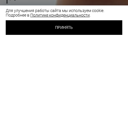
1
Для улучшения работы сайта мы используем cookie.
Подробнее в
Политике конфиденциальности
.
1 650 RUB
ТРУСИКИ СТРИНГИ
ПРИНЯТЬ
СУМРАЧНО-БЕЛЫЙ
ВЫБРАТЬ
ЦВЕТ:
РАЗМЕР:
44
46
Таблица размеров
Как подобрать размер
шт
ОПИСАНИЕ
РЕКОМЕНДАЦИИ ПО УХОДУ