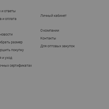
 и ответы
Личный кабинет
а и оплата
О компании
 новости
Контакты
обрать размер
Для оптовых закупок
ершить покупку
я и уход
очных сертификатах