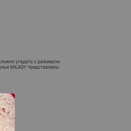
сложно угадать с размером.
белья
MILADY
представлены