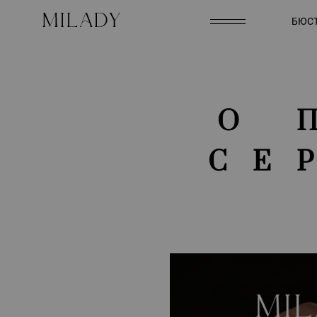
БЮСТ
О 
СЕ