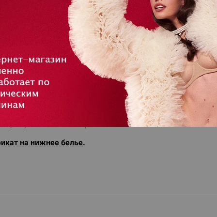
ертификатов не действуют промокоды.
арочным сертификатом?
 сертификата в поле «Промокоды/Подарочные сертификаты»
ертификата возможна при выборе типа доставки пункт выд
азмер у нас действуют
обмен и возврат.
одарочного сертификата не действуют промокоды.
ся для одного заказа. Не допускается суммирование номи
аказа.
итается недействительным по окончании срока действия.
 сертификата – 3 месяца.
икат на нижнее белье.