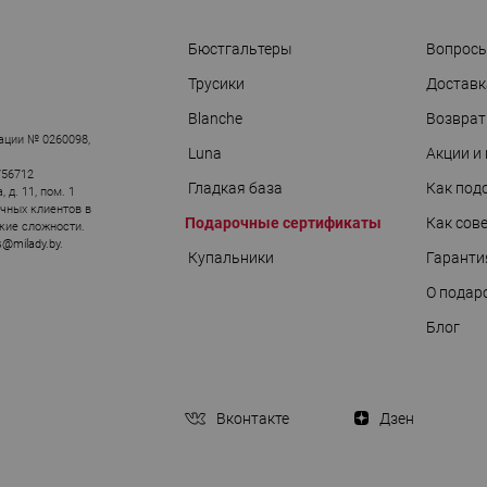
Бюстгальтеры
Вопросы
Трусики
Доставк
Blanche
Возврат
ации № 0260098,
Luna
Акции и
756712
Гладкая база
Как под
д. 11, пом. 1
ичных клиентов в
Подарочные сертификаты
Как сов
кие сложности.
s@milady.by
.
Купальники
Гаранти
О подар
Блог
Вконтакте
Дзен