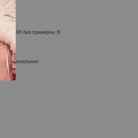
.
ачи СДЭК без примерки. В
налов нескольких