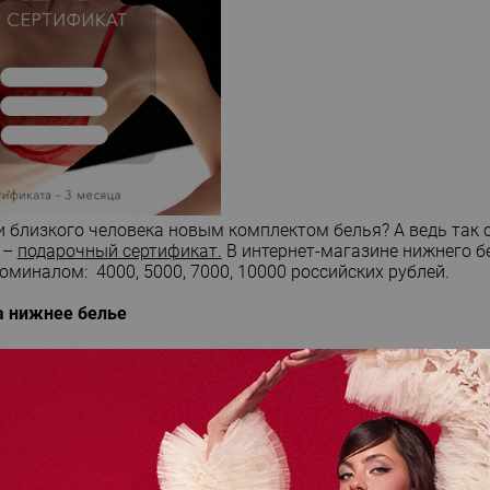
и близкого человека новым комплектом белья? А ведь так 
 –
подарочный сертификат.
В интернет-магазине нижнего 
миналом: 4000, 5000, 7000, 10000 российских рублей.
а нижнее белье
й сертификат?
раничку с подарочными сертификатами.
ного сертификата, а также его вид: физический.
фиката платная (курьер/пункт вывоза СДЭК).