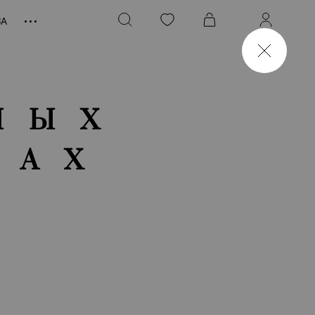
ЗА
НЫХ
ТАХ