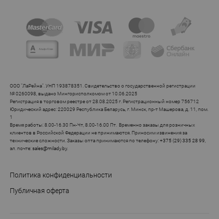
ООО "ЛаРейна". УНП 193878351. Свидетельство о государственной регистрации
№ 0260098, выдано Мингорисполкомом от 10.06.2025
Регистрация в торговом реестре от 28.08.2025 г. Регистрационный номер 756712
Юридический адрес: 220029 Республика Беларусь, г. Минск, пр-т Машерова, д. 11, пом.
1
Время работы: 8.00-16.30 Пн-Чт, 8.00-16.00 Пт. Временно заказы для розничных
клиентов в Российской Федерации не принимаются. Приносим извинения за
технические сложности. Заказы опта принимаются по телефону:
+375 (29) 335 28 99
,
эл. почте:
sales@milady.by
.
Политика конфиденциальности
Публичная оферта