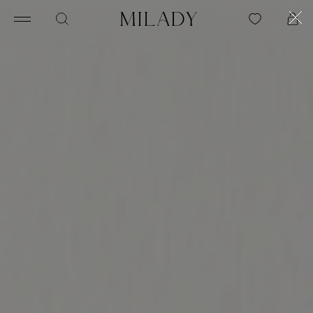
Нижнее женское белье,
бюстгальтеры, трусики,
одежда пляжная в Москве