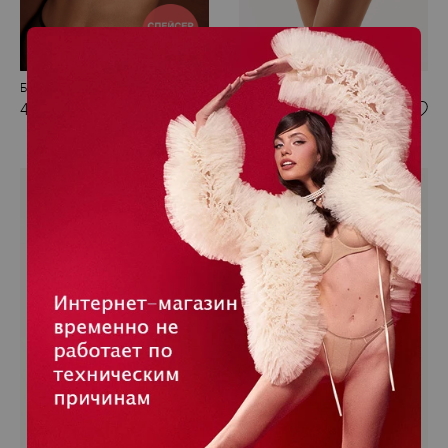
Бюстгальтер без каркасов
Трусики бразилиана
4 800 RUB
2 400 RUB
№2