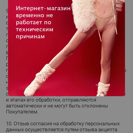
9. Продавец имеет право отправлять
информационные, в том числе рекламные
сообщения, на электронную почту и мобильный
телефон Покупателя с его согласия, выраженного
посредством совершения им действий,
однозначно идентифицирующих этого абонента и
позволяющих достоверно установить его
волеизъявление на получение сообщения.
Покупатель вправе отказаться от получения
рекламной и другой информации без объяснения
причин отказа путем информирования Продавца о
своем отказе по телефону либо посредством
направления соответствующего заявления на
электронный адрес Продавца. Сервисные
сообщения, информирующие Покупателя о заказе
и этапах его обработки, отправляются
автоматически и не могут быть отклонены
Покупателем.
10. Отзыв согласия на обработку персональных
данных осуществляется путем отзыва акцепта