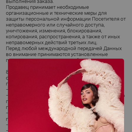
выполнения заказа.
Продавец принимает необходимые
организационные и технические меры для
защиты персональной информации Посетителя от
неправомерного или случайного доступа,
уничтожения, изменения, блокирования,
копирования, распространения, а также от иных
неправомерных действий третьих лиц.
Перед любой международной передачей Данных
во внимание принимаются установленные
правовые и нормативные требования.
8. Посетитель и Покупатель обладают правами в
объеме и в случаях, предусмотренных
применимым к ним законодательством:
— право на доступ к информации;
— право на исправление. У Покупателя есть право
потребовать исправить Данные. А также есть
право потребовать дополнить неполные Данные;
— право на удаление. У Покупателя есть право
потребовать удалить Данные;
— право на ограничение обработки;
— право возражать против обработки.