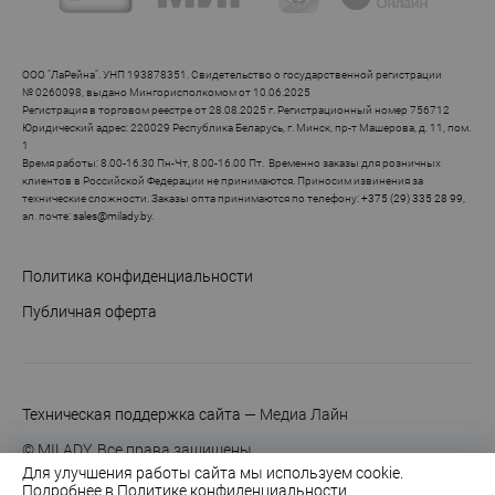
ООО "ЛаРейна". УНП 193878351. Свидетельство о государственной регистрации
№ 0260098, выдано Мингорисполкомом от 10.06.2025
Регистрация в торговом реестре от 28.08.2025 г. Регистрационный номер 756712
Юридический адрес: 220029 Республика Беларусь, г. Минск, пр-т Машерова, д. 11, пом.
1
Время работы: 8.00-16.30 Пн-Чт, 8.00-16.00 Пт. Временно заказы для розничных
клиентов в Российской Федерации не принимаются. Приносим извинения за
технические сложности. Заказы опта принимаются по телефону:
+375 (29) 335 28 99
,
эл. почте:
sales@milady.by
.
Политика конфиденциальности
Публичная оферта
Техническая поддержка сайта
— Медиа Лайн
© MILADY. Все права защищены.
Для улучшения работы сайта мы используем cookie.
Подробнее в
Политике конфиденциальности
.