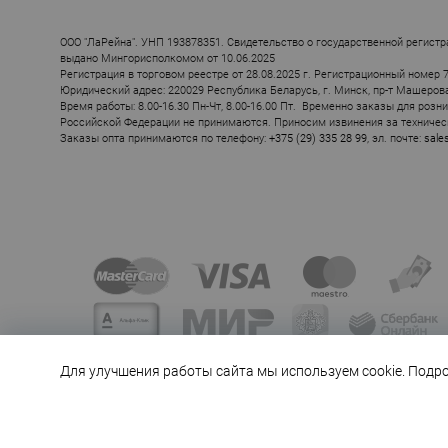
ПОХОЖИЕ ТОВ
ООО "ЛаРейна". УНП 193878351. Свидетельство о государственной регистр
выдано Мингорисполкомом от 10.06.2025
Регистрация в торговом реестре от 28.08.2025 г. Регистрационный номер 
Юридический адрес: 220029 Республика Беларусь, г. Минск, пр-т Машерова, 
Время работы: 8.00-16.30 Пн-Чт, 8.00-16.00 Пт. Временно заказы для розн
Российской Федерации не принимаются. Приносим извинения за техничес
Заказы опта принимаются по телефону:
+375 (29) 335 28 99
, эл. почте:
sale
Для улучшения работы сайта мы используем cookie. Подр
© MILADY. Все права защищены.