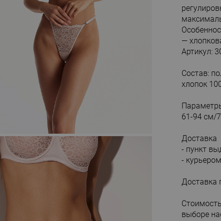
регулиров
максималь
Особеннос
— хлопков
Артикул: 3
Состав: п
хлопок 10
Параметры
61-94 см/7
Доставка
- пункт в
- курьеро
Доставка 
Стоимость
выборе на