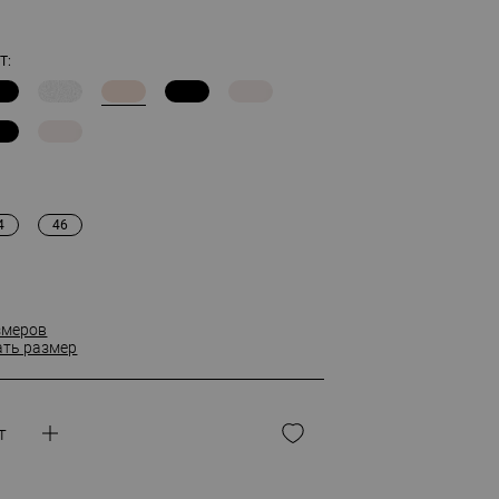
Т:
4
46
змеров
ать размер
т