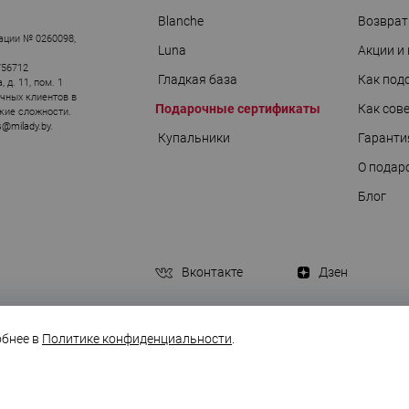
АРЫ
Blanche
Возврат
ации № 0260098,
Luna
Акции и
756712
Гладкая база
Как под
д. 11, пом. 1
ичных клиентов в
Подарочные сертификаты
Как сов
кие сложности.
s@milady.by
.
Купальники
Гаранти
О подар
Блог
Вконтакте
Дзен
обнее в
Политике конфиденциальности
.
Политика конфиденциальности
Публичная оферта