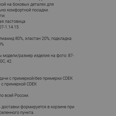
кой на боковых деталях для
но комфортной посадки.
ти:
ая ластовица
07-1.14.15
олиамид 80%, эластан 20%; подкладка:
0%
 модели/размер изделия на фото: 87-
0С, 42.
ыдачи с примеркой/без примерки CDEK
м с примеркой CDEK
по всей России.
 доставки формируется в корзине при
селенного пункта.