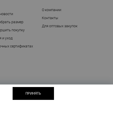
О компании
 новости
Контакты
обрать размер
Для оптовых закупок
ершить покупку
я и уход
очных сертификатах
ПРИНЯТЬ
Техническая поддержка сайта
— Медиа Лайн