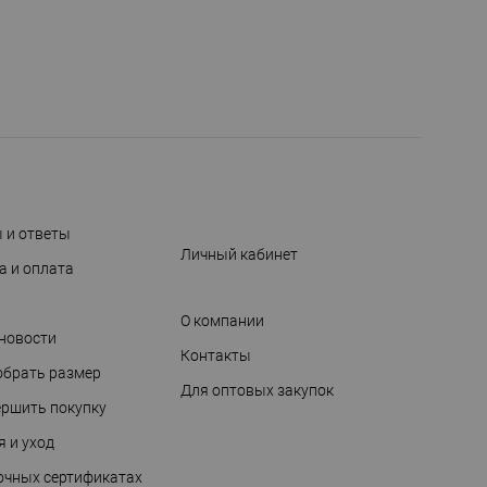
 и ответы
Личный кабинет
а и оплата
О компании
 новости
Контакты
обрать размер
Для оптовых закупок
ершить покупку
я и уход
очных сертификатах