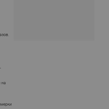
азов.
,
 на
имерки