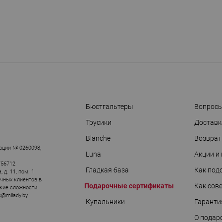
Бюстгальтеры
Вопросы
Трусики
Доставк
Blanche
Возврат
АРЫ
ации № 0260098,
Luna
Акции и
756712
Гладкая база
Как под
д. 11, пом. 1
ичных клиентов в
Подарочные сертификаты
Как сов
кие сложности.
s@milady.by
.
Купальники
Гаранти
О подар