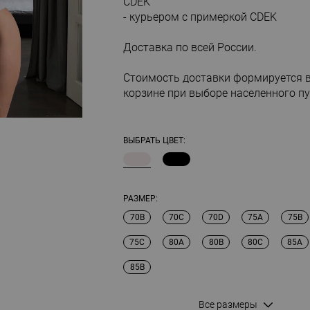
CDEK
- курьером с примеркой CDEK
Доставка по всей России.
Стоимость доставки формируется 
корзине при выборе населенного пу
ВЫБРАТЬ ЦВЕТ:
РАЗМЕР:
70B
70C
70D
75A
75B
75C
80A
80B
80C
85A
85B
Все размеры