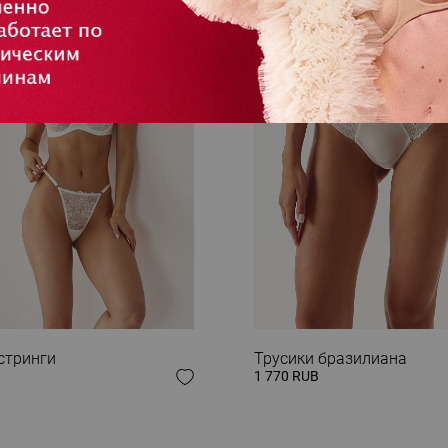
 ОБРАЗ
стринги
Трусики бразилиана
1 770 RUB