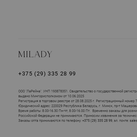
+375 (29) 335 28 99
ПОХОЖИЕ ТОВ
ООО "ЛаРейна". УНП 193878351. Свидетельство о государственной регистр
выдано Мингорисполкомом от 10.06.2025
Регистрация в торговом реестре от 28.08.2025 г. Регистрационный номер 
Юридический адрес: 220029 Республика Беларусь, г. Минск, пр-т Машерова, 
Время работы: 8.00-16.30 Пн-Чт, 8.00-16.00 Пт. Временно заказы для розн
Российской Федерации не принимаются. Приносим извинения за техничес
Заказы опта принимаются по телефону:
+375 (29) 335 28 99
, эл. почте:
sale