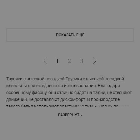
ПОКАЗАТЬ ЕЩЁ
1
2
3
Трусики с высокой посадкой Трусики с высокой посадкой
идеальны для ежедневного использования. Благодаря
особенному фасону, они отлично сидят на талии, не стесняют
движений, не доставляют дискомфорт. В производстве
такого белья используют эластичную ткань. Для их пошива
применяется хлопок, полиамид, микроволокно. Трусы хорошо
РАЗВЕРНУТЬ
сидят по фигуре, грамотно подчеркивая ее. При этом они не
давят, не оставляют на коже следов. Белье с высокой талией
представлено разными моделями, что позволяет каждой