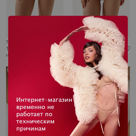
Трусики бразилиана
Трусики стринги
1 860 RUB
1 740 RUB
LUNA
LUNA
NEW