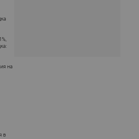
дка
1%,
ка:
ия на
я в