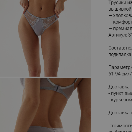
Трусики и
вышивкой
— хлопков
— комфорт
— премиал
Артикул: 3
Состав: п
подкладка
Параметры
61-94 см/7
Доставка
- пункт в
- курьеро
Доставка 
Стоимость