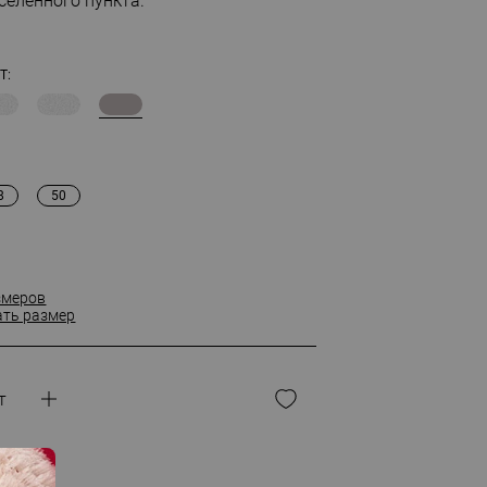
селенного пункта.
Т:
8
50
змеров
ать размер
т