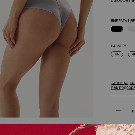
выборе на
ВЫБРАТЬ ЦВЕ
РАЗМЕР:
46
4
Таблица ра
Как подобр
ш