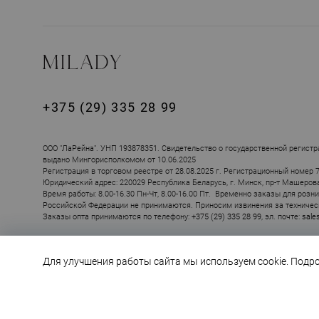
+375 (29) 335 28 99
ПОХОЖИЕ ТОВ
ООО "ЛаРейна". УНП 193878351. Свидетельство о государственной регистр
выдано Мингорисполкомом от 10.06.2025
Регистрация в торговом реестре от 28.08.2025 г. Регистрационный номер 
Юридический адрес: 220029 Республика Беларусь, г. Минск, пр-т Машерова, 
Время работы: 8.00-16.30 Пн-Чт, 8.00-16.00 Пт. Временно заказы для розн
Российской Федерации не принимаются. Приносим извинения за техничес
Заказы опта принимаются по телефону:
+375 (29) 335 28 99
, эл. почте:
sale
Для улучшения работы сайта мы используем cookie. Подр