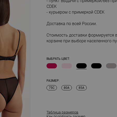
- пункт выдачи с примеркой/без пр
CDEK
- курьером с примеркой CDEK
Доставка по всей России.
Стоимость доставки формируется 
корзине при выборе населенного пу
ВЫБРАТЬ ЦВЕТ:
РАЗМЕР:
75C
80A
85A
Таблица размеров
Как подобрать размер