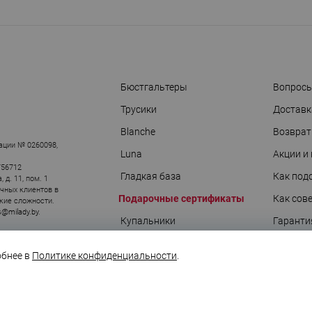
Бюстгальтеры
Вопросы
Трусики
Доставк
АРЫ
Blanche
Возврат
ации № 0260098,
Luna
Акции и
756712
Гладкая база
Как под
д. 11, пом. 1
ичных клиентов в
Подарочные сертификаты
Как сов
кие сложности.
s@milady.by
.
Купальники
Гаранти
О подар
обнее в
Политике конфиденциальности
.
Блог