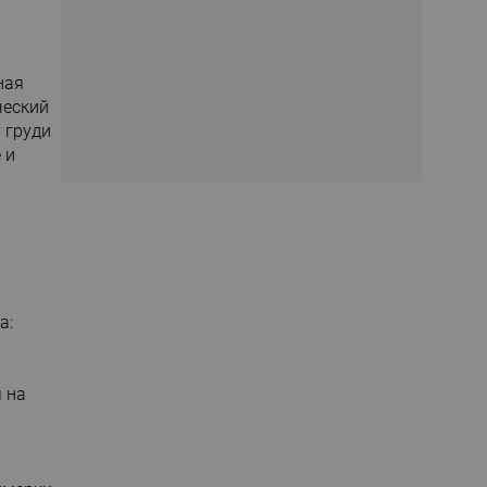
ная
ческий
 груди
 и
а:
 на