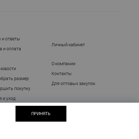
 и ответы
Личный кабинет
а и оплата
О компании
 новости
Контакты
обрать размер
Для оптовых закупок
ершить покупку
я и уход
очных сертификатах
ПРИНЯТЬ