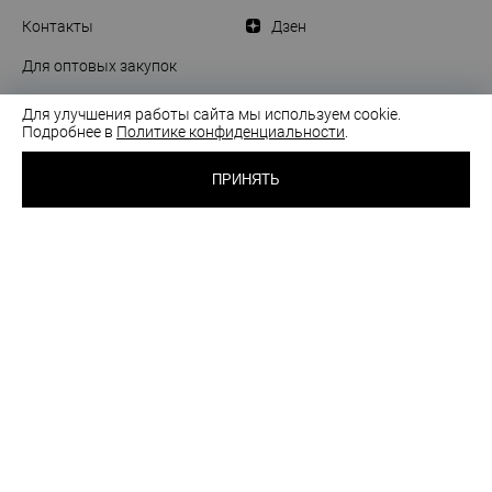
Контакты
Дзен
Для оптовых закупок
Для улучшения работы сайта мы используем cookie.
Подробнее в
Политике конфиденциальности
.
ПРИНЯТЬ
ООО "ЛаРейна". УНП 193878351. Свидетельство о государственной регистрации
№ 0260098, выдано Мингорисполкомом от 10.06.2025
Регистрация в торговом реестре от 28.08.2025 г. Регистрационный номер 756712
Юридический адрес: 220029 Республика Беларусь, г. Минск, пр-т Машерова, д. 11, пом.
1
Время работы: 8.00-16.30 Пн-Чт, 8.00-16.00 Пт. Временно заказы для розничных
клиентов в Российской Федерации не принимаются. Приносим извинения за
технические сложности. Заказы опта принимаются по телефону:
+375 (29) 335 28 99
,
эл. почте:
sales@milady.by
.