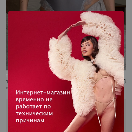
Трусики стринги
1 800 RUB
LUNA
NEW
NEW