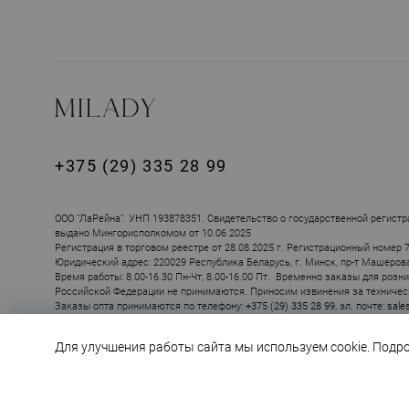
+375 (29) 335 28 99
ПОХОЖИЕ ТОВ
ООО "ЛаРейна". УНП 193878351. Свидетельство о государственной регистр
выдано Мингорисполкомом от 10.06.2025
Регистрация в торговом реестре от 28.08.2025 г. Регистрационный номер 
Юридический адрес: 220029 Республика Беларусь, г. Минск, пр-т Машерова, 
Время работы: 8.00-16.30 Пн-Чт, 8.00-16.00 Пт. Временно заказы для розн
Российской Федерации не принимаются. Приносим извинения за техничес
Заказы опта принимаются по телефону:
+375 (29) 335 28 99
, эл. почте:
sale
Для улучшения работы сайта мы используем cookie. Подр