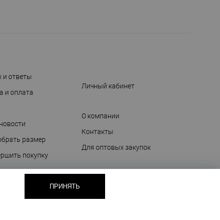
 и ответы
Личный кабинет
а и оплата
О компании
 новости
Контакты
обрать размер
Для оптовых закупок
ершить покупку
я и уход
очных сертификатах
ПРИНЯТЬ