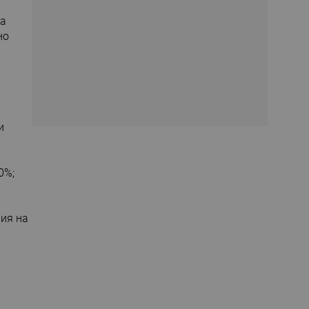
на
но
и
0%;
ия на