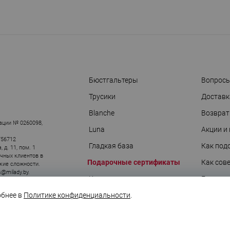
Бюстгальтеры
Вопросы
Трусики
Доставк
АРЫ
Blanche
Возврат
ации № 0260098,
Luna
Акции и
756712
Гладкая база
Как под
д. 11, пом. 1
ичных клиентов в
Подарочные сертификаты
Как сов
кие сложности.
s@milady.by
.
Купальники
Гаранти
обнее в
Политике конфиденциальности
.
О подар
Блог