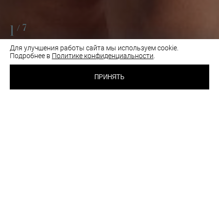
1
/7
Для улучшения работы сайта мы используем cookie.
Подробнее в
Политике конфиденциальности
.
3 900 RUB
БЮСТГАЛЬТЕР С
МЯГКОЙ ЧАШКОЙ
ПРИНЯТЬ
СУМРАЧНО-БЕЛЫЙ
ВЫБРАТЬ
ЦВЕТ:
РАЗМЕР:
70B
70C
70D
75B
75C
75D
80A
80B
80C
85A
85B
Все размеры