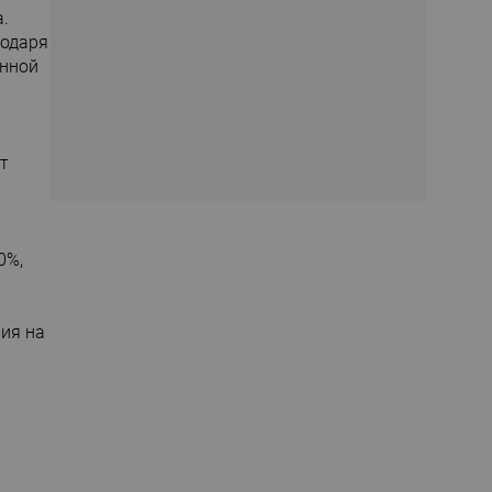
.
годаря
нной
т
0%,
ия на