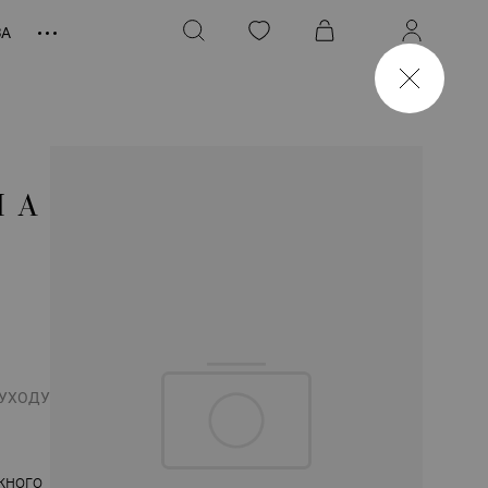
ЗА
НА
 УХОДУ
жного