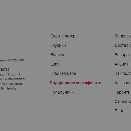
Бюстгальтеры
Вопросы
Трусики
Доставк
АРЫ
Blanche
Возврат
ации № 0260098,
Luna
Акции и
756712
Гладкая база
Как под
д. 11, пом. 1
ичных клиентов в
Подарочные сертификаты
Как сов
кие сложности.
s@milady.by
.
Купальники
Гаранти
О подар
Блог