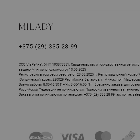
+375 (29) 335 28 99
ПОХОЖИЕ ТОВ
ООО "ЛаРейна". УНП 193878351. Свидетельство о государственной регистр
выдано Мингорисполкомом от 10.06.2025
Регистрация в торговом реестре от 28.08.2025 г. Регистрационный номер 
Юридический адрес: 220029 Республика Беларусь, г. Минск, пр-т Машерова, 
Время работы: 8.00-16.30 Пн-Чт, 8.00-16.00 Пт. Временно заказы для розн
Российской Федерации не принимаются. Приносим извинения за техничес
Заказы опта принимаются по телефону:
+375 (29) 335 28 99
, эл. почте:
sale