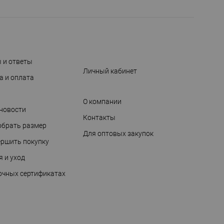
 и ответы
Личный кабинет
а и оплата
О компании
 новости
Контакты
обрать размер
Для оптовых закупок
ершить покупку
я и уход
очных сертификатах