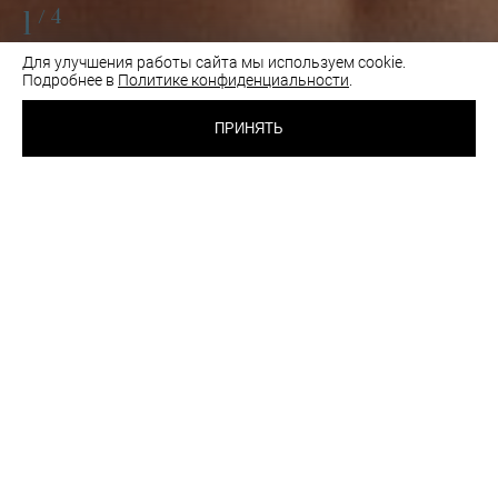
1
/4
Для улучшения работы сайта мы используем cookie.
Подробнее в
Политике конфиденциальности
.
3 900 RUB
БЮСТГАЛЬТЕР С
МЯГКОЙ ЧАШКОЙ
ПРИНЯТЬ
ZEBRA
ЧЕРНЫЙ
ВЫБРАТЬ
ЦВЕТ:
РАЗМЕР:
70C
75D
80B
80C
Таблица размеров
Как подобрать размер
шт