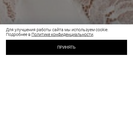
Для улучшения работы сайта мы используем cookie.
Подробнее в
Политике конфиденциальности
.
3 600 RUB
БЮСТГАЛЬТЕР С
ТОНКОЙ ЧАШКОЙ
ПРИНЯТЬ
СУМРАЧНО-БЕЛЫЙ
ВЫБРАТЬ
ЦВЕТ:
РАЗМЕР:
75A
75B
80B
85B
Таблица размеров
Как подобрать размер
шт