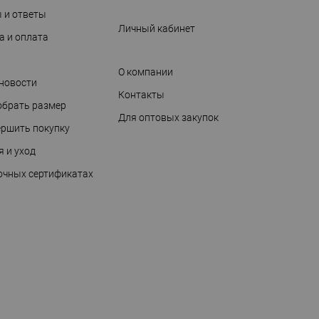
 и ответы
Личный кабинет
а и оплата
О компании
 новости
Контакты
обрать размер
Для оптовых закупок
ершить покупку
я и уход
очных сертификатах