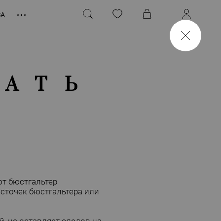
ЗА
РАТЬ
ют бюстгальтер
осточек бюстгальтера или