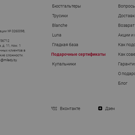
Бюстгальтеры
Вопросы
Трусики
Доставк
Blanche
Возврат
ации № 0260098,
Luna
Акции и
756712
Гладкая база
Как под
д. 11, пом. 1
ичных клиентов в
Подарочные сертификаты
Как сов
кие сложности.
s@milady.by
.
Купальники
Гаранти
О подар
Блог
Вконтакте
Дзен