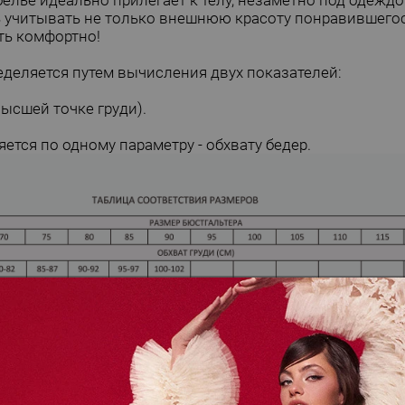
лье идеально прилегает к телу, незаметно под одеждой
ь учитывать не только внешнюю красоту понравившегося
ть комфортно!
еделяется путем вычисления двух показателей:
высшей точке груди).
ется по одному параметру - обхвату бедер.