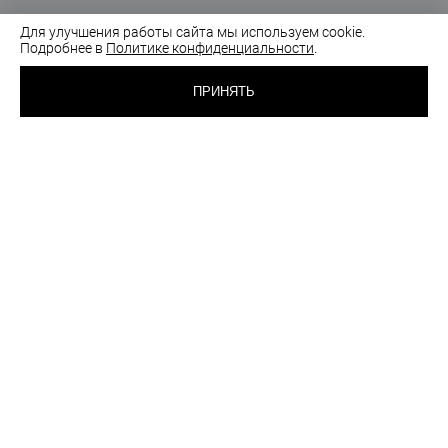
Для улучшения работы сайта мы используем cookie.
Подробнее в
Политике конфиденциальности
.
Бюстгальтеры
Вопросы и ответы
ПРИНЯТЬ
Трусики
Доставка и оплата
Blanche
Возврат
Luna
Акции и новости
Гладкая база
Как подобрать размер
Подарочные сертификаты
Как совершить покупку
Купальники
Гарантия и уход
О подарочных сертификатах
Блог
Личный кабинет