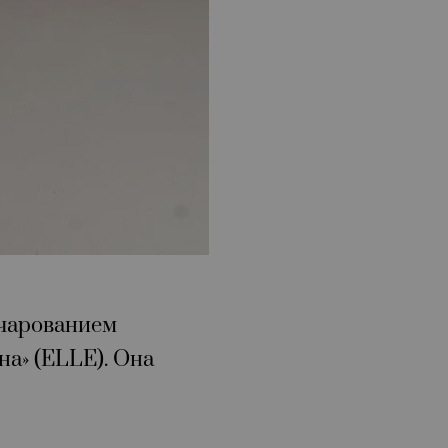
очарованием
а» (ELLE). Она