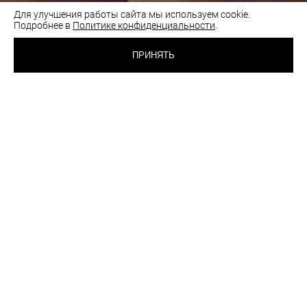
Для улучшения работы сайта мы используем cookie.
Подробнее в
Политике конфиденциальности
.
1 740 RUB
ТРУСИКИ СТРИНГИ
ПРИНЯТЬ
ЧЕРНЫЙ
ВЫБРАТЬ
ЦВЕТ:
РАЗМЕР:
46
48
Таблица размеров
Как подобрать размер
шт
ОПИСАНИЕ
РЕКОМЕНДАЦИИ ПО УХОДУ