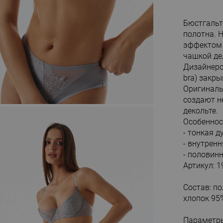
Бюстгальт
полотна. 
эффектом 
чашкой де
Дизайнерс
bra) закры
Оригиналь
создают н
декольте.
Особеннос
- тонкая 
- внутрен
- половинн
Артикул: 1
Состав: п
хлопок 95
Параметры