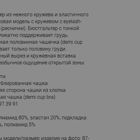
ер из нежного кружева и эластичного
Новая модель с кружевом с eyelash-
(реснички). Бюстгальтер с тонкой
ликатно поддерживает грудь.
кая половинная чашечка (demi cup
вает только половину груди.
ный вырез и кружевная вставка
еобычное ощущение открытой зоны
ти:
дублированная чашка
няя сторона чашки из хлопка
ая чашка (demi cup bra)
97.39.91
олиамид 80%, эластан 20%; подкладка:
%, полиамид 5%
 модели/размер изделия на фото: 87-