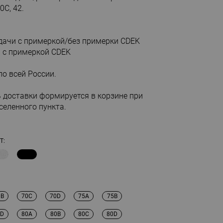
0С, 42.
ыдачи с примеркой/без примерки CDEK
м с примеркой CDEK
по всей России.
 доставки формируется в корзине при
селенного пункта.
Т:
0B
70C
70D
75A
75B
5D
80A
80B
80C
80D