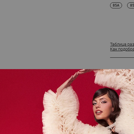
85A
8
Таблица ра
Как подобр
ш