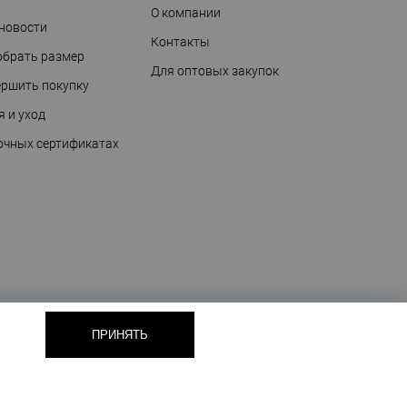
О компании
 новости
Контакты
обрать размер
Для оптовых закупок
ершить покупку
я и уход
очных сертификатах
ПРИНЯТЬ
Техническая поддержка сайта
— Медиа Лайн