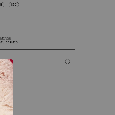
5B
85C
змеров
ать размер
т