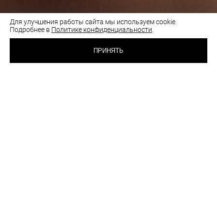
Для улучшения работы сайта мы используем cookie.
Подробнее в
Политике конфиденциальности
.
5 550 RUB
БЮСТГАЛЬТЕР
КУПАЛЬНЫЙ
ПРИНЯТЬ
БИРЮЗА
ВЫБРАТЬ
ЦВЕТ:
РАЗМЕР:
95C
Таблица размеров
Как подобрать размер
шт