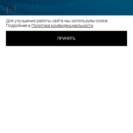
1
/5
Для улучшения работы сайта мы используем cookie.
Подробнее в
Политике конфиденциальности
.
3 900 RUB
БЮСТГАЛЬТЕР
КУПАЛЬНЫЙ
ПРИНЯТЬ
БИРЮЗА
ВЫБРАТЬ
ЦВЕТ:
РАЗМЕР:
40
42
44
46
Таблица размеров
Как подобрать размер
шт