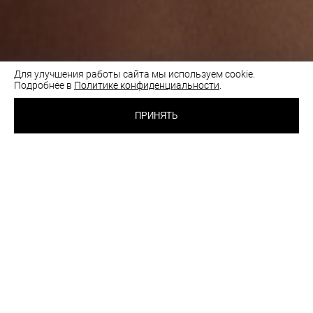
Для улучшения работы сайта мы используем cookie.
Подробнее в
Политике конфиденциальности
.
3 750 RUB
БЮСТГАЛЬТЕР БЕЗ
КАРКАСОВ
ПРИНЯТЬ
ЧЕРНЫЙ
ВЫБРАТЬ
ЦВЕТ:
РАЗМЕР:
70A
70B
70C
75A
75B
75C
80A
80B
80C
85A
85B