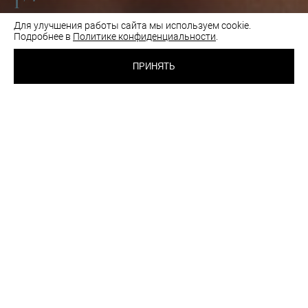
1
Для улучшения работы сайта мы используем cookie.
Подробнее в
Политике конфиденциальности
.
3 900 RUB
БЮСТГАЛЬТЕР БЕЗ
КАРКАСОВ
ПРИНЯТЬ
КРАСНЫЙ
ВЫБРАТЬ
ЦВЕТ:
РАЗМЕР:
70A
70B
70C
75B
75C
80B
80C
85A
85B
Таблица размеров
Как подобрать размер
шт