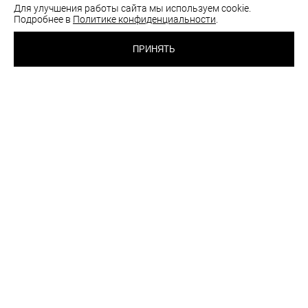
Для улучшения работы сайта мы используем cookie.
Подробнее в
Политике конфиденциальности
.
1 740 RUB
ТРУСИКИ СТРИНГИ
ПРИНЯТЬ
БЕЛЫЙ
ВЫБРАТЬ
ЦВЕТ:
РАЗМЕР:
40
42
44
46
48
Таблица размеров
Как подобрать размер
шт
ОПИСАНИЕ
РЕКОМЕНДАЦИИ ПО УХОДУ