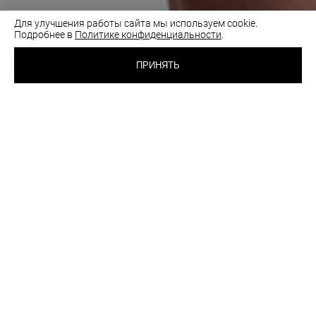
Для улучшения работы сайта мы используем cookie.
Подробнее в
Политике конфиденциальности
.
1 950 RUB
ТРУСИКИ СТРИНГИ
ПРИНЯТЬ
САНГРИЯ
ВЫБРАТЬ
ЦВЕТ:
РАЗМЕР:
42
Таблица размеров
Как подобрать размер
шт
ОПИСАНИЕ
РЕКОМЕНДАЦИИ ПО УХОДУ