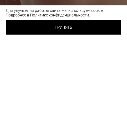
1
Для улучшения работы сайта мы используем cookie.
Подробнее в
Политике конфиденциальности
.
1 650 RUB
ТРУСИКИ СТРИНГИ
ПРИНЯТЬ
ЧЕРНЫЙ
ВЫБРАТЬ
ЦВЕТ:
РАЗМЕР:
46
Таблица размеров
Как подобрать размер
шт
ОПИСАНИЕ
РЕКОМЕНДАЦИИ ПО УХОДУ