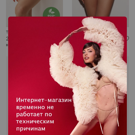
Трусики бразилиана
Трусики стринги
2 550 RUB
1 950 RUB
BRITISH HOLIDAYS