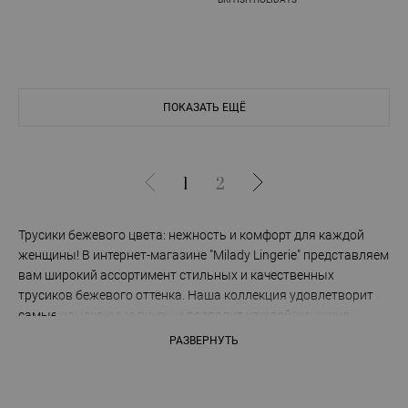
ПОКАЗАТЬ ЕЩЁ
1
2
Трусики бежевого цвета: нежность и комфорт для каждой
женщины! В интернет-магазине "Milady Lingerie" представляем
вам широкий ассортимент стильных и качественных
трусиков бежевого оттенка. Наша коллекция удовлетворит
самые изысканные вкусы и позволит каждой женщине
почувствовать себя уверенной и прекрасной. Многообразие
РАЗВЕРНУТЬ
стилей и фасонов. Неизменная классика, соблазнительная
сетка, нежное кружево или практичные модели для
повседневного использования - наши трусики бежевого