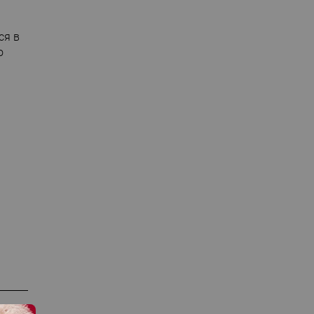
ся в
о