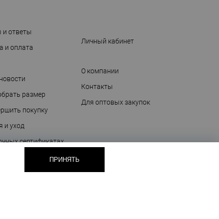
 и ответы
Личный кабинет
а и оплата
О компании
 новости
Контакты
обрать размер
Для оптовых закупок
ершить покупку
я и уход
очных сертификатах
ПРИНЯТЬ