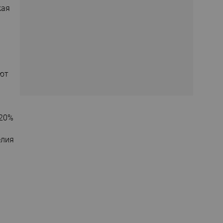
кая
яют
 20%
елия