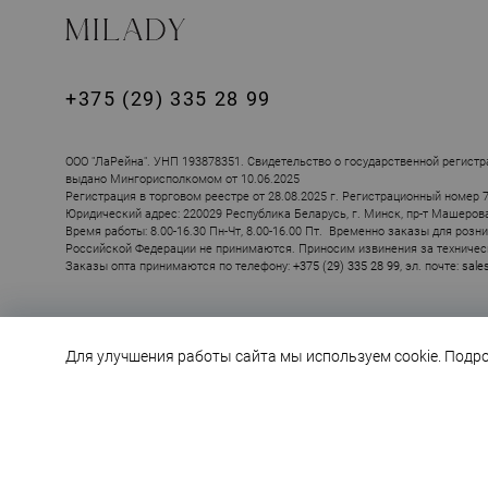
+375 (29) 335 28 99
ПОХОЖИЕ ТОВ
ООО "ЛаРейна". УНП 193878351. Свидетельство о государственной регистр
выдано Мингорисполкомом от 10.06.2025
Регистрация в торговом реестре от 28.08.2025 г. Регистрационный номер 
Юридический адрес: 220029 Республика Беларусь, г. Минск, пр-т Машерова, 
Время работы: 8.00-16.30 Пн-Чт, 8.00-16.00 Пт. Временно заказы для розн
Российской Федерации не принимаются. Приносим извинения за техничес
Заказы опта принимаются по телефону:
+375 (29) 335 28 99
, эл. почте:
sale
Для улучшения работы сайта мы используем cookie. Подр