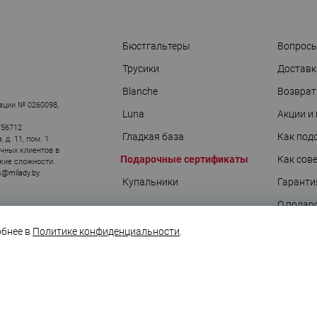
Бюстгальтеры
Вопросы
Трусики
Доставк
АРЫ
Blanche
Возврат
ации № 0260098,
Luna
Акции и
756712
Гладкая база
Как под
д. 11, пом. 1
ичных клиентов в
Подарочные сертификаты
Как сов
кие сложности.
s@milady.by
.
Купальники
Гаранти
О подар
Блог
обнее в
Политике конфиденциальности
.
Вконтакте
Дзен