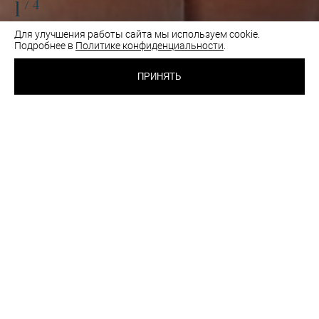
1
/4
Для улучшения работы сайта мы используем cookie.
Подробнее в
Политике конфиденциальности
.
1 800 RUB
ТРУСИКИ БРАЗИЛИАНА
IN UNUM
ПРИНЯТЬ
ЧЕРНЫЙ
ВЫБРАТЬ
ЦВЕТ:
РАЗМЕР:
44
46
48
50
Таблица размеров
Как подобрать размер
шт