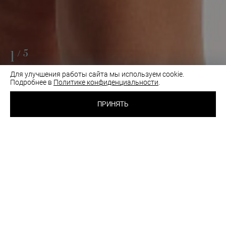
1
/5
Для улучшения работы сайта мы используем cookie.
Подробнее в
Политике конфиденциальности
.
5 100 RUB
БЮСТГАЛЬТЕР С
МЯГКОЙ ЧАШКОЙ
ПРИНЯТЬ
СЛИВОВОЕ ВИНО
ВЫБРАТЬ
ЦВЕТ:
РАЗМЕР:
75D
80E
80F
85C
85E
90B
90D
95C
100C