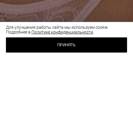
Для улучшения работы сайта мы используем cookie.
Подробнее в
Политике конфиденциальности
.
3 600 RUB
БЮСТГАЛЬТЕР С
МЯГКОЙ ЧАШКОЙ
ПРИНЯТЬ
РОЗОВЫЙ ФАРФОР
ВЫБРАТЬ
ЦВЕТ:
РАЗМЕР:
70C
70D
75D
80A
80B
80C
85A
85B
Таблица размеров
Как подобрать размер