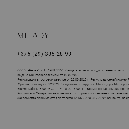
+375 (29) 335 28 99
ПОХОЖИЕ ТОВ
ООО "ЛаРейна". УНП 193878351. Свидетельство о государственной регистр
выдано Мингорисполкомом от 10.06.2025
Регистрация в торговом реестре от 28.08.2025 г. Регистрационный номер 
Юридический адрес: 220029 Республика Беларусь, г. Минск, пр-т Машерова, 
Время работы: 8.00-16.30 Пн-Чт, 8.00-16.00 Пт. Временно заказы для розн
Российской Федерации не принимаются. Приносим извинения за техничес
Заказы опта принимаются по телефону:
+375 (29) 335 28 99
, эл. почте:
sale