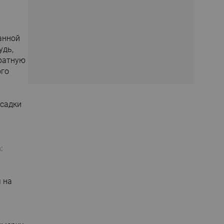
анной
удь,
уратную
ого
осадки
:
 на