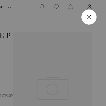
ЗА
ЕР
О УХОДУ