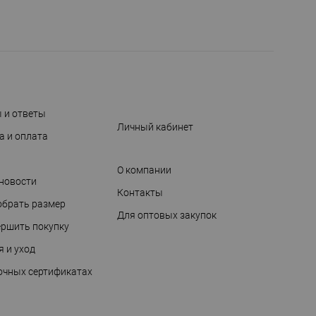
 и ответы
Личный кабинет
а и оплата
О компании
 новости
Контакты
обрать размер
Для оптовых закупок
ершить покупку
я и уход
очных сертификатах