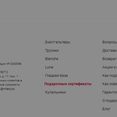
Бюстгальтеры
Вопросы
Трусики
Доставк
АРЫ
Blanche
Возврат
ации № 0260098,
Luna
Акции и
756712
Гладкая база
Как под
д. 11, пом. 1
ичных клиентов в
Подарочные сертификаты
Как сов
кие сложности.
s@milady.by
.
Купальники
Гаранти
О подар
Блог