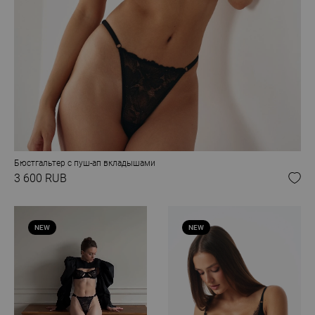
Бюстгальтер с пуш-ап вкладышами
3 600 RUB
NEW
NEW