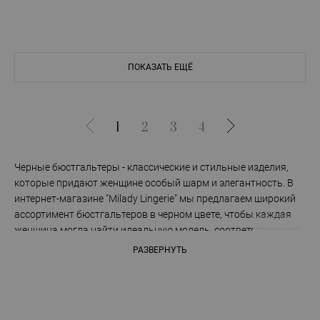
ПОКАЗАТЬ ЕЩЁ
1
2
3
4
Черные бюстгальтеры - классические и стильные изделия,
которые придают женщине особый шарм и элегантность. В
интернет-магазине "Milady Lingerie" мы предлагаем широкий
ассортимент бюстгальтеров в черном цвете, чтобы каждая
женщина могла найти идеальную модель, соответствующую
ее предпочтениям и потребностям. Разнообразие стилей и
РАЗВЕРНУТЬ
фасонов: В нашей коллекции черных бюстгальтеров
представлены различные стили и фасоны, чтобы
удовлетворить вкусы каждой женщины. У нас вы найдете
пуш-ап бюстгальтеры, балконеты, без косточек, треугольные