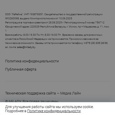
ООО "ЛаРейна". УНП 193878351. Свидетельство о государственной регистрации
№ 0260098, выдано Мингорисполкомом от 10.06.2025
Регистрация в торговом реестре от 28.08.2025 г. Регистрационный номер 756712
Юридический адрес: 220029 Республика Беларусь, г. Минск, пр-т Машерова, д. 11, пом.
1
Время работы: 8.00-16.30 Пн-Чт, 8.00-16.00 Пт. Временно заказы для розничных
клиентов в Российской Федерации не принимаются. Приносим извинения за
технические сложности. Заказы опта принимаются по телефону:
+375 (29) 335 28 99
,
эл. почте:
sales@milady.by
.
Политика конфиденциальности
Публичная оферта
Техническая поддержка сайта
— Медиа Лайн
© MILADY. Все права защищены.
Для улучшения работы сайта мы используем cookie.
Подробнее в
Политике конфиденциальности
.