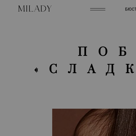
БЮСТ
ПОБ
«СЛАД