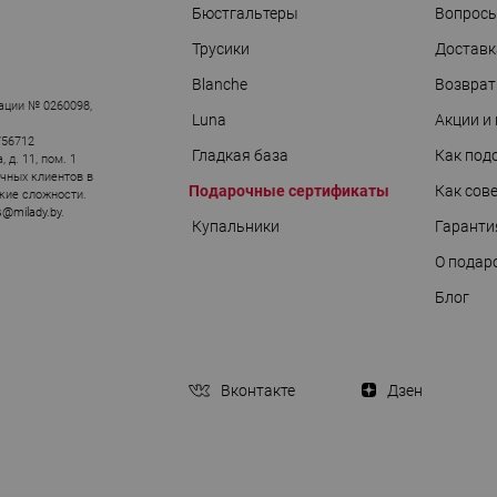
Бюстгальтеры
Вопросы
Трусики
Доставк
Blanche
Возврат
ации № 0260098,
Luna
Акции и
756712
Гладкая база
Как под
д. 11, пом. 1
ичных клиентов в
Подарочные сертификаты
Как сов
кие сложности.
s@milady.by
.
Купальники
Гаранти
О подар
Блог
Вконтакте
Дзен