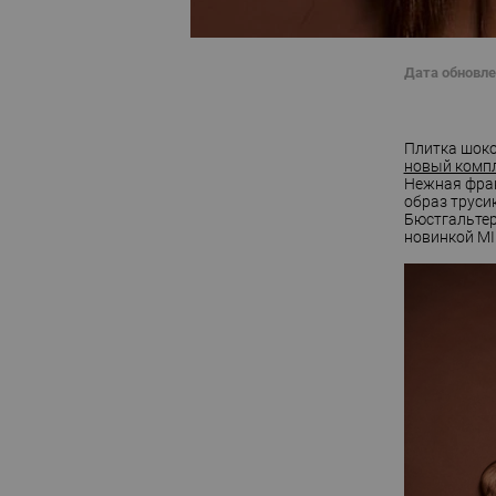
Дата обновле
Плитка шоко
новый комп
Нежная фран
образ труси
Бюстгальтер
новинкой MI