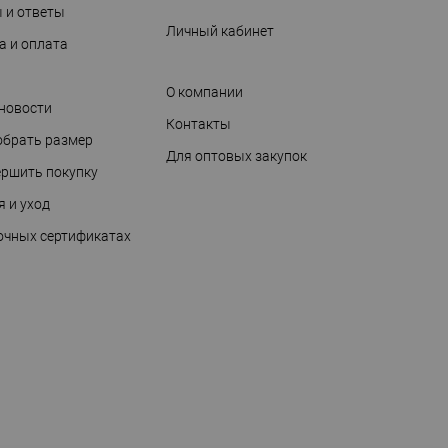
 и ответы
Личный кабинет
а и оплата
О компании
 новости
Контакты
обрать размер
Для оптовых закупок
ершить покупку
я и уход
очных сертификатах