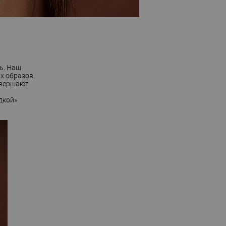
ь. Наш
х образов.
авершают
дкой»