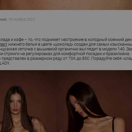
ния:
18 ноября 2025
лада и кофе – то, что поднимет настроение в холодный осенний ден
лект
нижнего белья в цвете «шоколад» создан для самых изысканны
цузская сеточка с вышивкой органично выглядит в модели 140. З
ки стринги на регулировках для комфортной посадки и бразилиана.
 представлен в размерном ряду от 70А до 85С. Порадуйте себя «сла
LADY.