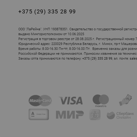
+375 (29) 335 28 99
ООО "ЛаРейна". УНП 193878351. Свидетельство о государственной регистр
выдано Мингорисполкомом от 10.06.2025
Регистрация в торговом реестре от 28.08.2025 г. Регистрационный номер 
Юридический адрес: 220029 Республика Беларусь, г. Минск, пр-т Машерова, 
Время работы: 8.00-16.30 Пн-Чт, 8.00-16.00 Пт. Временно заказы для розн
Российской Федерации не принимаются. Приносим извинения за техничес
Заказы опта принимаются по телефону:
+375 (29) 335 28 99
, эл. почте:
sale