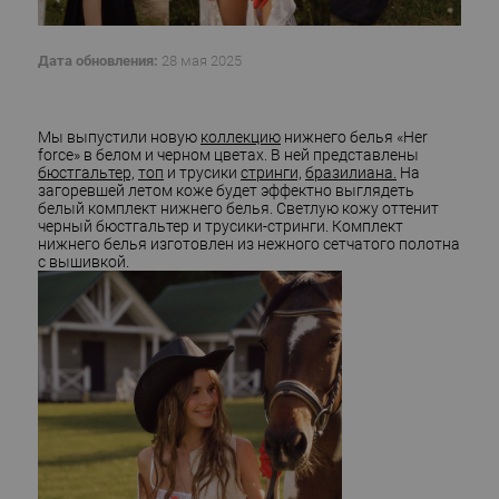
Дата обновления:
28 мая 2025
Мы выпустили новую
коллекцию
нижнего белья «Her
force» в белом и черном цветах. В ней представлены
бюстгальтер,
топ
и трусики
стринги,
бразилиана.
На
загоревшей летом коже будет эффектно выглядеть
белый комплект нижнего белья. Светлую кожу оттенит
черный бюстгальтер и трусики-стринги. Комплект
нижнего белья изготовлен из нежного сетчатого полотна
с вышивкой.